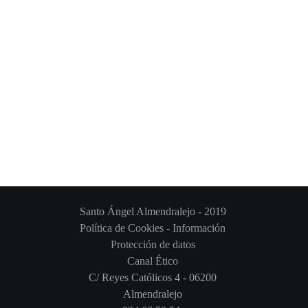
Santo Ángel Almendralejo - 2019
Política de Cookies
-
Información
Protección de datos
Canal Ético
C/ Reyes Católicos 4 - 06200
Almendralejo