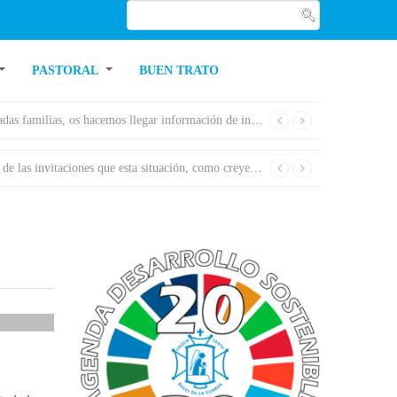
PASTORAL
BUEN TRATO
 hacemos llegar información de interés de la Secretaría General de Educación relativa a la ventilación de las aulas y vestimenta del alumnado con la llegada de las nuevas tempera...
omo creyentes, nos hace: centrar nuestra mirada en lo que es verda...