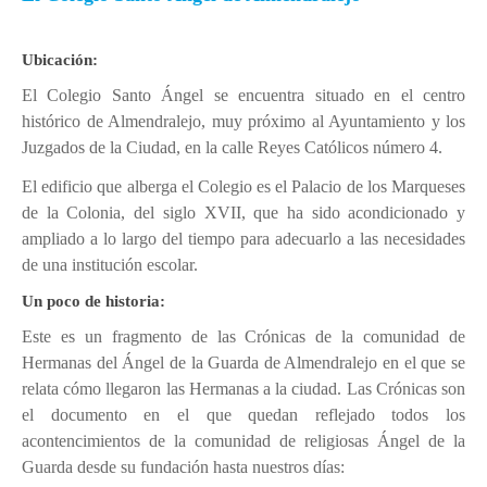
Ubicación
Niveles educativos
Ubicación:
Servicios
El Colegio Santo Ángel se encuentra situado en el centro
Instalaciones
histórico de Almendralejo, muy próximo al Ayuntamiento y los
Juzgados de la Ciudad, en la calle Reyes Católicos número 4.
Uniforme
El edificio que alberga el Colegio es el Palacio de los Marqueses
Himno
de la Colonia, del siglo XVII, que ha sido acondicionado y
Conócenos
ampliado a lo largo del tiempo para adecuarlo a las necesidades
de una institución escolar.
DEP. ORIENTACIÓN
Un poco de historia:
Orientación Educativa
Este es un fragmento de las Crónicas de la comunidad de
Enseñanza - Aprendizaje
Hermanas del Ángel de la Guarda de Almendralejo en el que se
relata cómo llegaron las Hermanas a la ciudad. Las Crónicas son
Acción Tutorial
el documento en el que quedan reflejado todos los
Atención a la diversidad
acontencimientos de la comunidad de religiosas Ángel de la
Orientación Académica y Profesional
Guarda desde su fundación hasta nuestros días: