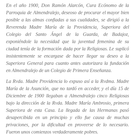
PASTORAL
En el año 1900, Don Ramón Alarcón, Cura Ecónomo de la
Parroquia de Almendralejo, deseoso de procurar el mayor bien
Perfil del alumno
posible a las almas confiadas a sus cualidades, se dirigió a la
Reverenda Madre María de la Providencia, Superiora del
Lema curso 24/25
Colegio del Santo Ángel de la Guarda, de Badajoz,
Propuesta Pedagógica
exponiéndole la necesidad que la juventud femenina de su
Interioridad
ciudad tenía de la formación dada por la Religiosas. Le suplicó
insistentemente se encargase de hacer llegar su deseo a la
Madre San Pascual
Superiora General para cuanto antes autorizara la fundación
BUEN TRATO
en Almendralejo de un Colegio de Primera Enseñanza.
La Rvda. Madre Providencia lo expuso así a la Rvdma. Madre
María de la Asunción, que no tardó en acceder, y el día 15 de
Diciembre de 1900 llegaban a Almendralejo cinco Religiosas
bajo la dirección de la Rvda. Madre María Ambrosio, primera
Superiora de esta Casa. La llegada de las Hermanas pasó
desapercibida en un principio y ello fue causa de muchas
privaciones, por la dificultad en proveerse de lo necesario.
Fueron unos comienzos verdaderamente pobres.