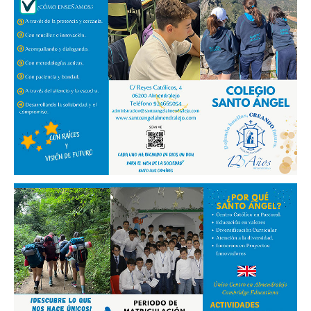
Ubicación
Niveles educativos
Servicios
Instalaciones
Uniforme
Himno
Conócenos
DEP. ORIENTACIÓN
Orientación Educativa
Enseñanza - Aprendizaje
Acción Tutorial
Atención a la diversidad
Orientación Académica y Profesional