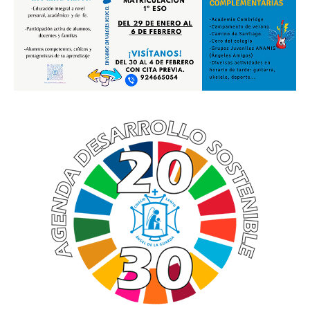
PASTORAL
Perfil del alumno
Lema curso 24/25
Propuesta Pedagógica
Interioridad
Madre San Pascual
BUEN TRATO