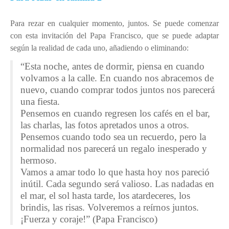
Ubicación
Niveles educativos
Para rezar en cualquier momento, juntos. Se puede comenzar
con esta invitación del Papa Francisco, que se puede adaptar
Servicios
según la realidad de cada uno, añadiendo o eliminando:
Instalaciones
“Esta noche, antes de dormir, piensa en cuando
Uniforme
volvamos a la calle. En cuando nos abracemos de
nuevo, cuando comprar todos juntos nos parecerá
Himno
una fiesta.
Conócenos
Pensemos en cuando regresen los cafés en el bar,
las charlas, las fotos apretados unos a otros.
DEP. ORIENTACIÓN
Pensemos cuando todo sea un recuerdo, pero la
Orientación Educativa
normalidad nos parecerá un regalo inesperado y
hermoso.
Enseñanza - Aprendizaje
Vamos a amar todo lo que hasta hoy nos pareció
Acción Tutorial
inútil. Cada segundo será valioso. Las nadadas en
el mar, el sol hasta tarde, los atardeceres, los
Atención a la diversidad
brindis, las risas. Volveremos a reírnos juntos.
¡Fuerza y coraje!” (Papa Francisco)
Orientación Académica y Profesional