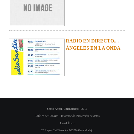
RADIO EN DIRECTO....
ÁNGELES EN LA ONDA
Santo Ángel Almendralejo - 2019
Política de Cookies
-
Información Protección de datos
Canal Ético
C/ Reyes Católicos 4 - 06200 Almendralejo