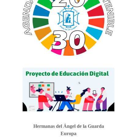
PASTORAL
Perfil del alumno
Lema curso 24/25
Propuesta Pedagógica
Interioridad
Madre San Pascual
BUEN TRATO
Hermanas del Ángel de la Guarda
Europa