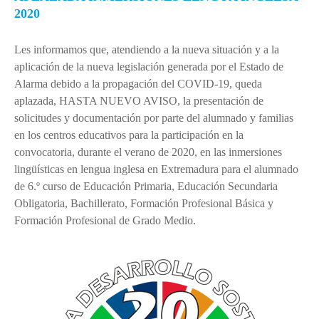
Ubicación
2020
Niveles educativos
Les informamos que, atendiendo a la nueva situación y a la
Servicios
aplicación de la nueva legislación generada por el Estado de
Instalaciones
Alarma debido a la propagación del COVID-19, queda
aplazada, HASTA NUEVO AVISO, la presentación de
Uniforme
solicitudes y documentación por parte del alumnado y familias
Himno
en los centros educativos para la participación en la
Conócenos
convocatoria, durante el verano de 2020, en las inmersiones
lingüísticas en lengua inglesa en Extremadura para el alumnado
DEP. ORIENTACIÓN
de 6.º curso de Educación Primaria, Educación Secundaria
Obligatoria, Bachillerato, Formación Profesional Básica y
Orientación Educativa
Formación Profesional de Grado Medio.
Enseñanza - Aprendizaje
Acción Tutorial
Atención a la diversidad
Orientación Académica y Profesional