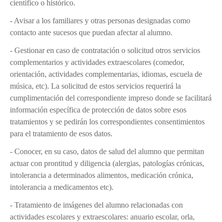
científico o histórico.
PASTORAL
- Avisar a los familiares y otras personas designadas como
Perfil del alumno
contacto ante sucesos que puedan afectar al alumno.
Lema curso 24/25
- Gestionar en caso de contratación o solicitud otros servicios
complementarios y actividades extraescolares (comedor,
Propuesta Pedagógica
orientación, actividades complementarias, idiomas, escuela de
Interioridad
música, etc). La solicitud de estos servicios requerirá la
Madre San Pascual
cumplimentación del correspondiente impreso donde se facilitará
información específica de protección de datos sobre esos
BUEN TRATO
tratamientos y se pedirán los correspondientes consentimientos
para el tratamiento de esos datos.
- Conocer, en su caso, datos de salud del alumno que permitan
actuar con prontitud y diligencia (alergias, patologías crónicas,
intolerancia a determinados alimentos, medicación crónica,
intolerancia a medicamentos etc).
- Tratamiento de imágenes del alumno relacionadas con
actividades escolares y extraescolares: anuario escolar, orla,