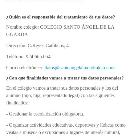
Ubicación
Niveles educativos
¿Quién es el responsable del tratamiento de tus datos?
Servicios
Nombre colegio: COLEGIO SANTO ÁNGEL DE LA
Instalaciones
GUARDA
Uniforme
Dirección: C/Reyes Católicos, 4
Himno
Teléfono: 924.665.054
Conócenos
Correo electrónico:
datos@santoangelalmendralejo.com
DEP. ORIENTACIÓN
¿Con que finalidades vamos a tratar tus datos personales?
En el colegio vamos a tratar sus datos personales y los del
Orientación Educativa
alumno (hijo, hija, representado legal) con las siguientes
Enseñanza - Aprendizaje
finalidades:
Acción Tutorial
- Gestionar la escolarización obligatoria.
Atención a la diversidad
- Organizar actividades educativas, deportivas y lúdicas como
Orientación Académica y Profesional
visitas a museos o excursiones a lugares de interés cultural,